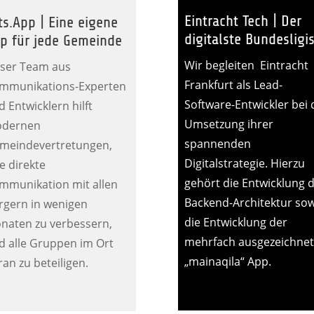
Eintracht Tech | Der
ts.App | Eine eigene
digitalste Bundesligis
p für jede Gemeinde
Wir begleiten Eintracht
ser Team aus
Frankfurt als Lead-
mmunikations-Experten
Software-Entwickler bei 
 Entwicklern hilft
Umsetzung ihrer
dernen
spannenden
meindevertretungen,
Digitalstrategie. Hierzu
e direkte
gehört die Entwicklung 
mmunikation mit allen
Backend-Architektur sow
rgern in wenigen
die Entwicklung der
naten zu verbessern,
mehrfach ausgezeichne
d alle Gruppen im Ort
„mainaqila“ App.
ran zu beteiligen.