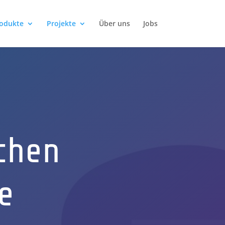
odukte
Projekte
Über uns
Jobs
chen
e