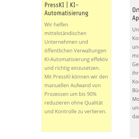
PressKI | KI-
Or
Automatisierung
Ap
Wir helfen
Un
mittelständischen
Ko
Unternehmen und
und
öffentlichen Verwaltungen
mo
KI-Automatisierung effektiv
Ge
und richtig einzusetzen.
ihr
Mit PressKI können wir den
Ko
manuellen Aufwand von
Bü
Prozessen um bis 90%
Mo
reduzieren ohne Qualität
un
und Kontrolle zu verlieren.
da