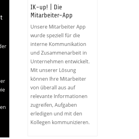
IK-up! | Die
Mitarbeiter-App
t
Unsere Mitarbeiter App
wurde speziell für die
interne Kommunikation
der
und Zusammenarbeit in
Unternehmen entwickelt.
Mit unserer Lösung
können Ihre Mitarbeiter
der
von überall aus auf
ie
relevante Informationen
zugreifen, Aufgaben
ten
erledigen und mit den
Kollegen kommunizieren.